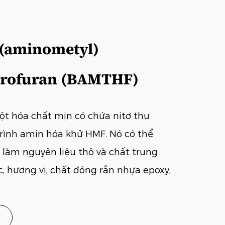
s (aminometyl)
drofuran (BAMTHF)
t hóa chất mịn có chứa nitơ thu
rình amin hóa khử HMF. Nó có thể
làm nguyên liệu thô và chất trung
c, hương vị, chất đóng rắn nhựa epoxy,