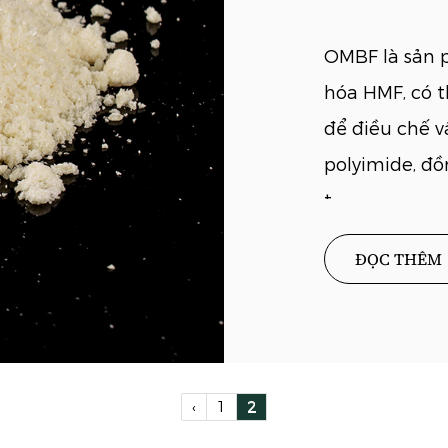
OMBF là sản 
hóa HMF, có 
để điều chế v
polyimide, đồ
t...
ĐỌC THÊM
‹
1
2