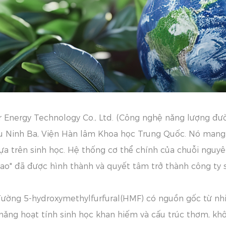
r Energy Technology Co., Ltd. (Công nghệ năng lượng đ
ệu Ninh Ba, Viện Hàn lâm Khoa học Trung Quốc. Nó mang 
 dựa trên sinh học. Hệ thống cơ thể chính của chuỗi nguy
ao" đã được hình thành và quyết tâm trở thành công ty sả
ng 5-hydroxymethylfurfural(HMF) có nguồn gốc từ nhiều 
c năng hoạt tính sinh học khan hiếm và cấu trúc thơm, khô