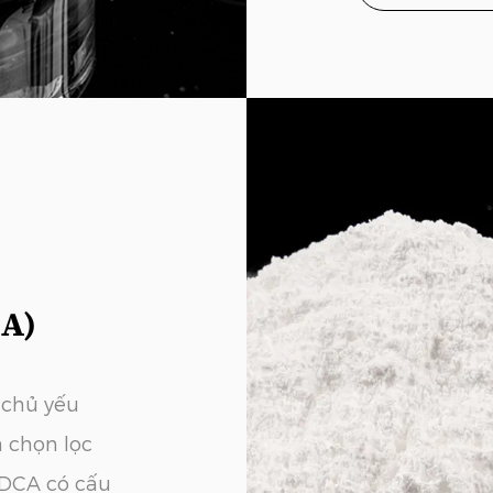
CA)
 chủ yếu
 chọn lọc
FDCA có cấu