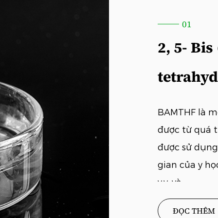
01
2, 5- Bi
tetrahy
BAMTHF là mộ
được từ quá t
được sử dụng 
gian của y họ
v.v. và ...
ĐỌC THÊM