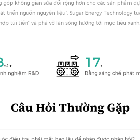
g góp không gian sửa đổi rộng hơn cho các sản phẩm dự
hát triển nguồn nguyên liệu”, Sugar Energy Technology 
ợp túi tiền” và phá vỡ làn sóng hướng tới mục tiêu xanh, 
10
20
năm
+
inh nghiệm R&D
Bằng sáng chế phát 
Câu Hỏi Thường Gặp
uộc điều tra, phải mất bao lâu để nhận được phản hồi?