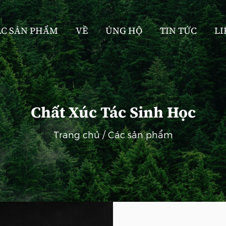
ÁC SẢN PHẨM
VỀ
ỦNG HỘ
TIN TỨC
LI
Chất Xúc Tác Sinh Học
Trang chủ
/
Các sản phẩm