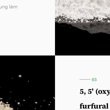
dụng làm
03
5, 5' (ox
furfura