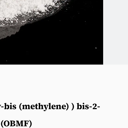
y-bis (methylene) ) bis-2-
l (OBMF)