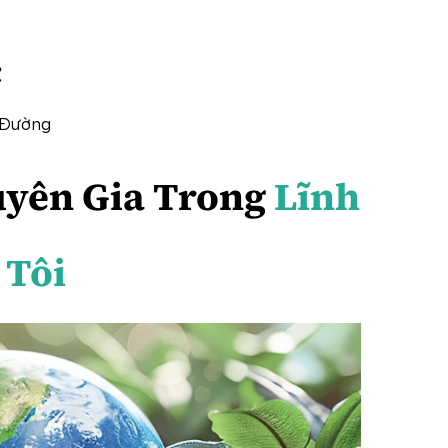
c
 Đường
uyên Gia Trong
Lĩnh
 Tôi