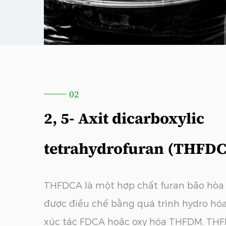
02
2, 5- Axit dicarboxylic
tetrahydrofuran (THFD
THFDCA là một hợp chất furan bão hòa
được điều chế bằng quá trình hydro hóa
xúc tác FDCA hoặc oxy hóa THFDM. TH