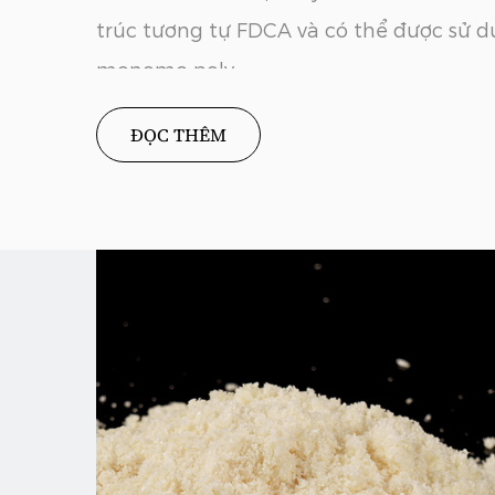
trúc tương tự FDCA và có thể được sử 
monome poly...
ĐỌC THÊM