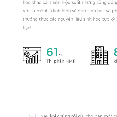
học khác cải thiện hiệu suất nhưng cũng đón
Với sứ mệnh “định hình vẻ đẹp sinh học và p
thưởng thức các nguyên liệu sinh học cực kỳ h
hạn!
70
%
Thị phần HMF
k
Sau khi chúng tôi gửi cho bạn một c